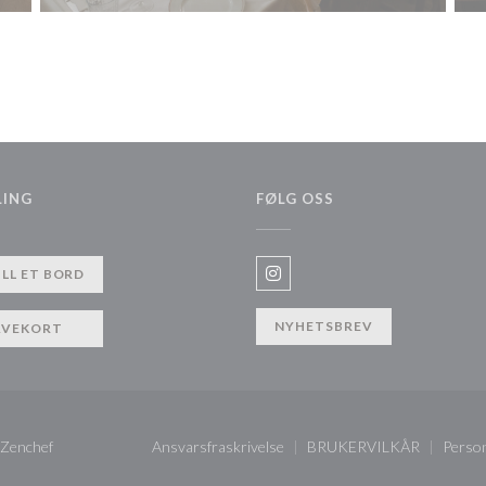
LING
FØLG OSS
ILL ET BORD
Instagram ((åpner i et nytt vi
NYHETSBREV
AVEKORT
((åpner i et nytt vindu))
Zenchef
Ansvarsfraskrivelse
BRUKERVILKÅR
Perso
((åpner i et nytt vindu))
((åpner i et nytt v