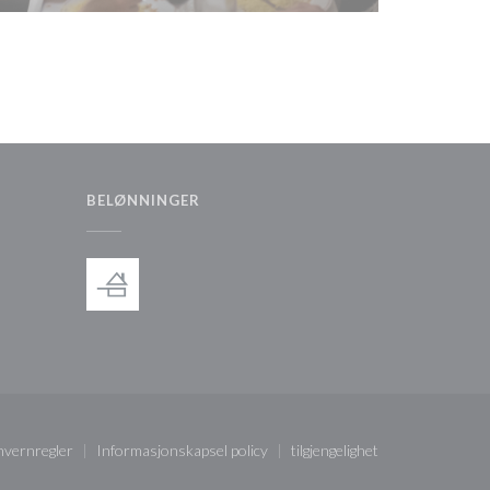
BELØNNINGER
ndu))
nvernregler
Informasjonskapsel policy
tilgjengelighet
indu))
((åpner i et nytt vindu))
((åpner i et nytt vindu))
((åpner i et nytt vindu))