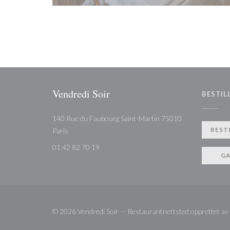
Vendredi Soir
BESTIL
140 Rue du Faubourg Saint-Martin 75010
((åpner i et nytt vindu))
BEST
Paris
01 42 82 70 19
G
© 2026 Vendredi Soir — Restaurantnettsted opprettet av