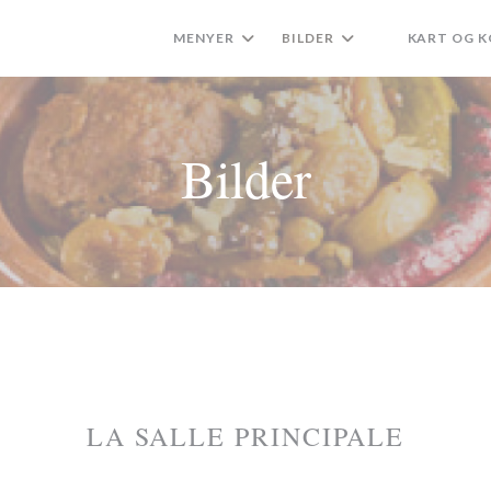
MENYER
BILDER
KART OG 
((ÅPNER I ET 
Bilder
LA SALLE PRINCIPALE